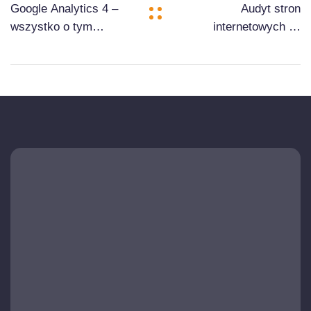
Google Analytics 4 –
Audyt stron
wszystko o tym
internetowych —
narzędziu oraz o tym
czym jest i czy to
jak pomaga
dobry pomysł?
analizować ruch na
stronie