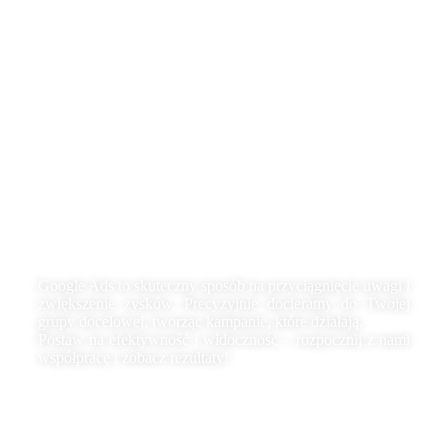
Etapy współpracy nad
reklamą lokalną
Google ADS
Google Ads to skuteczny sposób na przyciągnięcie uwagi i
zwiększenie zysków. Precyzyjnie docieramy do Twojej
grupy docelowej, tworząc kampanie, które działają.
Postaw na efektywność i widoczność – rozpocznij z nami
współpracę i zobacz rezultaty!