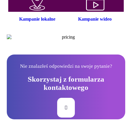
Kampanie lokalne
Kampanie wideo
Nie znalazłeś odpowiedzi na swoje pytanie?
Skorzystaj z formularza
kontaktowego