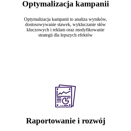
Optymalizacja kampanii
O mnie
Realizacje
Optymalizacja kampanii to analiza wyników,
Case Study
dostosowywanie stawek, wykluczanie słów
Baza wiedzy
kluczowych i reklam oraz modyfikowanie
Kontakt
strategii dla lepszych efektów
O mnie
X
Realizacje
Case Study
Baza wiedzy
Kontakt
X
Raportowanie i rozwój