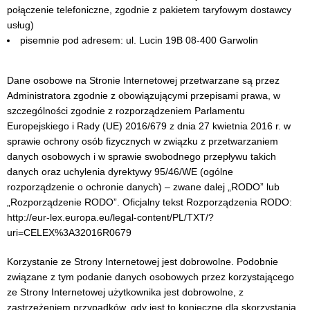
połączenie telefoniczne, zgodnie z pakietem taryfowym dostawcy
usług)
pisemnie pod adresem: ul. Lucin 19B 08-400 Garwolin
Dane osobowe na Stronie Internetowej przetwarzane są przez
Administratora zgodnie z obowiązującymi przepisami prawa, w
szczególności zgodnie z rozporządzeniem Parlamentu
Europejskiego i Rady (UE) 2016/679 z dnia 27 kwietnia 2016 r. w
sprawie ochrony osób fizycznych w związku z przetwarzaniem
danych osobowych i w sprawie swobodnego przepływu takich
danych oraz uchylenia dyrektywy 95/46/WE (ogólne
rozporządzenie o ochronie danych) – zwane dalej „RODO” lub
„Rozporządzenie RODO”. Oficjalny tekst Rozporządzenia RODO:
http://eur-lex.europa.eu/legal-content/PL/TXT/?
uri=CELEX%3A32016R0679
Korzystanie ze Strony Internetowej jest dobrowolne. Podobnie
związane z tym podanie danych osobowych przez korzystającego
ze Strony Internetowej użytkownika jest dobrowolne, z
zastrzeżeniem przypadków, gdy jest to konieczne dla skorzystania