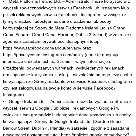
Meta Platforms Ireland Ltd. – Administrator może korzystać w z
wtyczek społecznościowych serwisu Facebook lub Instagram i/lub
pikseli reklamowych serwisu Facebook i Instagram i w związku z
tym gromadzić i udostępniać dane urządzenia lub osoby
korzystającej ze Strony do Meta Platforms Ireland Ltd. (4 Grand
Canal Square, Grand Canal Harbour, Dublin 2 Ireland) w zakresie i
zgodnie z zasadami prywatności dostępnymi tutaj:
https://www.facebook.com/about/privacy/ oraz
https://privacycenter.instagram.com/policy (dane te obejmują
informacje o działaniach na Stronie – w tym informacje o
urządzeniu, odwiedzanych witrynach, wyświetlanych reklamach
oraz sposobie korzystania z usług – niezależnie od tego, czy osoba
korzystająca ze Strony ma konto w serwisie Facebook / Instagram i
czy jest zalogowana na swoje konto w serwisie Facebook /
Instagram).
Google Ireland Ltd. – Administrator może korzystać na Stronie z
wtyczek serwisu Google i/lub pikseli reklamowych Google i w
związku z tym gromadzić i udostępniać dane urządzenia lub osoby
korzystającej ze Strony do Google Ireland Ltd. (Gordon House,
Barrow Street, Dublin 4, Irlandia) w zakresie i zgodnie z zasadami
prywatności dostępnymi tutaj: https://policies.google.com/privacy?