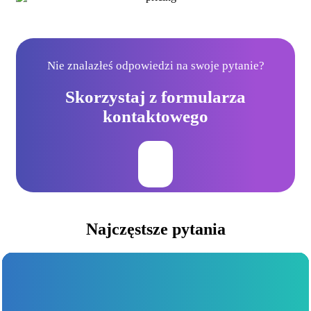
Nie znalazłeś odpowiedzi na swoje pytanie?
Skorzystaj z formularza
kontaktowego
Najczęstsze pytania
1. Na czym polega audyt strony internetowej?
Audyt to kompleksowa analiza techniczna, funkcjonalna i
wizualna strony
WWW
. Oceniane są m.in. wydajność, błędy,