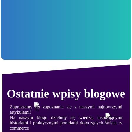
6. Co sprawdzacie w zakresie SEO?
Weryfikujemy m.in. strukturę nagłówków, metadane,
indeksację, linkowanie wewnętrzne, szybkość ładowania i inne
elementy wpływające na pozycjonowanie.
7. Czy audyt obejmuje wersję mobilną strony?
Tak. Sprawdzamy responsywność strony na różnych
urządzeniach oraz oceniamy jej użyteczność i wygląd na
smartfonach i tabletach.
Ostatnie wpisy blogowe
Zapraszamy do zapoznania się z naszymi najnowszymi
artykułami!
Na naszym blogu dzielimy się wiedzą, inspirującymi
historiami i praktycznymi poradami dotyczących świata e-
commerce