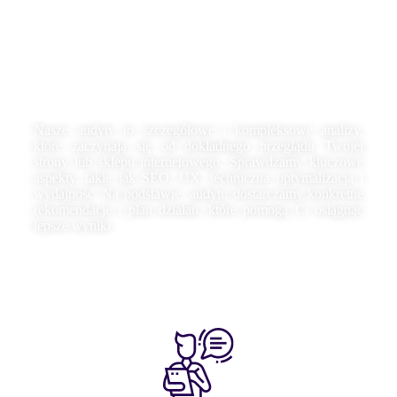
Jak wygląda proces
audytu strony
internetowej?
Nasze audyty to szczegółowe i kompleksowe analizy,
które zaczynają się od dokładnego przeglądu Twojej
strony lub sklepu internetowego. Sprawdzamy kluczowe
aspekty, takie jak SEO, UX, techniczna optymalizacja i
wydajność. Na podstawie audytu dostarczamy konkretne
rekomendacje i plan działań, które pomogą Ci osiągnąć
lepsze wyniki