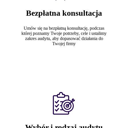
O mnie
Bezpłatna konsultacja
Realizacje
Case Study
Baza wiedzy
Umów się na bezpłatną konsultację, podczas
której poznamy Twoje potrzeby, cele i ustalimy
Kontakt
zakres audytu, aby dopasować działania do
Twojej firmy
O mnie
X
Realizacje
Case Study
Baza wiedzy
Kontakt
X
Wybór i rodzaj audytu