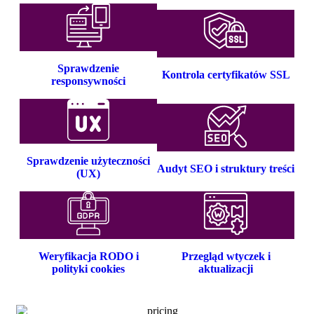
Sprawdzenie
Kontrola certyfikatów SSL
responsywności
Sprawdzenie użyteczności
Audyt SEO i struktury treści
(UX)
Weryfikacja RODO i
Przegląd wtyczek i
polityki cookies
aktualizacji