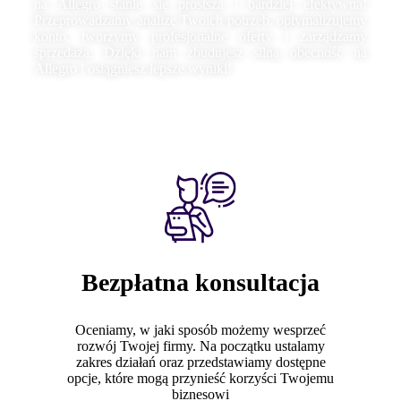
na Allegro stanie się prostsza i bardziej efektywna!
Przeprowadzamy analizę Twoich potrzeb, optymalizujemy
konto, tworzymy profesjonalne oferty i zarządzamy
sprzedażą. Dzięki nam zbudujesz silną obecność na
Allegro i osiągniesz lepsze wyniki!
Bezpłatna konsultacja
Oceniamy, w jaki sposób możemy wesprzeć
rozwój Twojej firmy. Na początku ustalamy
zakres działań oraz przedstawiamy dostępne
opcje, które mogą przynieść korzyści Twojemu
biznesowi