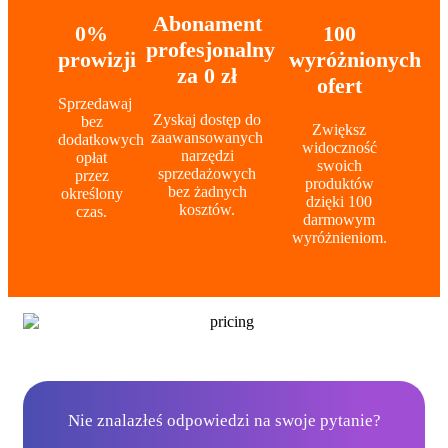
Abonament
0%
100
profesjonalny
prowizji
wyróżnionych
za 0 zł
ofert
Sprzedawaj
Zyskaj dostęp do
bez
Zwiększ
zaawansowanych
dodatkowych
widoczność
narzędzi
opłat
swoich
sprzedażowych
przez
produktów
bez żadnych
określony
dzięki 100
kosztów.
czas.
darmowym
wyróżnieniom.
Nie znalazłeś odpowiedzi na swoje pytanie?