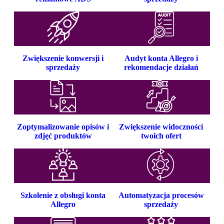
Zwiększenie konwersji i
Audyt konta Allegro i
sprzedaży
rekomendacje działań
Zoptymalizowanie opisów i
Zwiększenie widoczności
zdjęć produktów
twoich ofert
Szkolenie z obsługi konta
Automatyzacja procesów
Allegro
sprzedaży