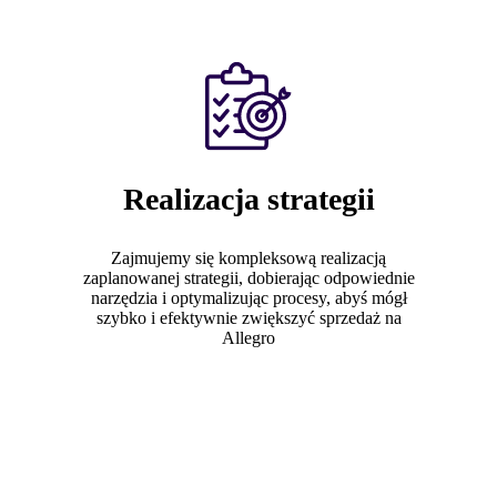
O mnie
Realizacje
Case Study
Baza wiedzy
Kontakt
Realizacja strategii
O mnie
X
Realizacje
Case Study
Zajmujemy się kompleksową realizacją
Baza wiedzy
zaplanowanej strategii, dobierając odpowiednie
Kontakt
narzędzia i optymalizując procesy, abyś mógł
szybko i efektywnie zwiększyć sprzedaż na
Allegro
X