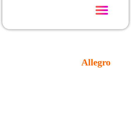
SalePush
»
Usługi
»
Obsługa konta Allegro Garwolin
Obsługa konta
Allegro
Garwolin
Oferujemy profesjonalną obsługę konta Allegro w
Garwolinie, dzięki której Twoje produkty zyskują większą
widoczność i trafiają do szerszej grupy klientów. Zajmujemy
się tworzeniem ofert, zarządzaniem zamówieniami,
optymalizacją opisów i zdjęć oraz bieżącym wsparciem
sprzedaży. Z nami prowadzenie sprzedaży na Allegro staje się
prostsze, szybsze i bardziej efektywne.