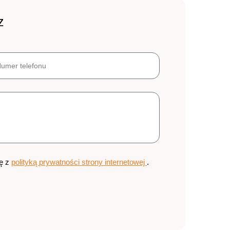
z
ię z
polityką prywatności strony internetowej
.