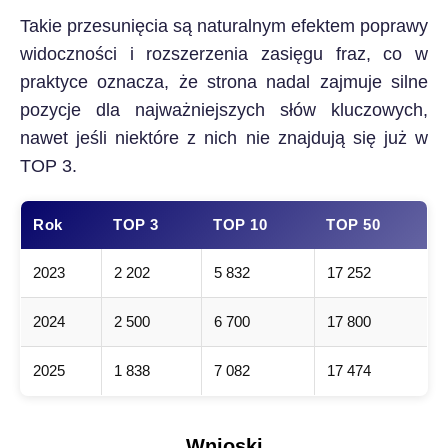
Takie przesunięcia są naturalnym efektem poprawy
widoczności i rozszerzenia zasięgu fraz, co w
praktyce oznacza, że strona nadal zajmuje silne
pozycje dla najważniejszych słów kluczowych,
nawet jeśli niektóre z nich nie znajdują się już w
TOP 3.
Rok
TOP 3
TOP 10
TOP 50
2023
2 202
5 832
17 252
2024
2 500
6 700
17 800
2025
1 838
7 082
17 474
Wnioski