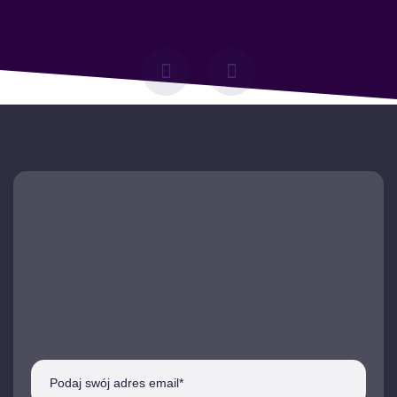
Reklama Allegro
ADS sklep z
farbami do tkanin
Przykład skutecznej
kampanii Allegro ADS dla
sklepu z farbami do tkanin.
Dowiedz się, jak
zoptymalizowane reklamy
zwiększyły sprzedaż i
widoczność.