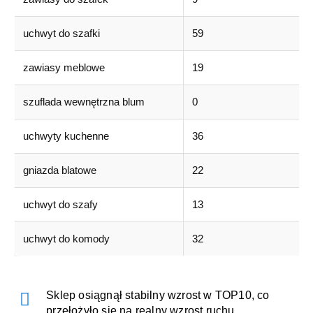
uchwyt do szafki
59
zawiasy meblowe
19
szuflada wewnętrzna blum
0
uchwyty kuchenne
36
gniazda blatowe
22
uchwyt do szafy
13
uchwyt do komody
32
Sklep osiągnął stabilny wzrost w TOP10, co
przełożyło się na realny wzrost ruchu