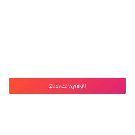
sprzedaży akcesoriów meblowych, oferujący szeroki
wybór produktów niezbędnych do tworzenia, renowacji
i personalizacji mebli. W jego ofercie znajdują się m.in.
zawiasy, prowadnice, systemy szuflad, uchwyty, gałki,
nóżki, kosze cargo, organizery, oświetlenie LED oraz
materiały montażowe i naprawcze.
Zobacz inne case study
Zobacz wyniki
Klient
Branża
Usługi
Sklep z akcesoriami
Akcesoria
Pozycjonowanie
meblowymi
meblowe
(SEO)