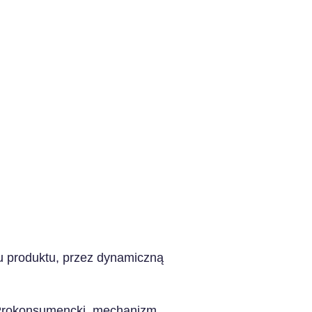
u produktu, przez dynamiczną
ę Prokonsumencki, mechanizm