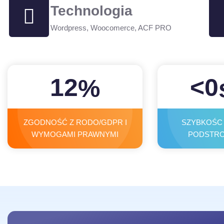
Technologia
Wordpress, Woocomerce, ACF PRO
12
<
0
%
ZGODNOŚĆ Z RODO/GDPR I
SZYBKOŚC
WYMOGAMI PRAWNYMI
PODSTRO