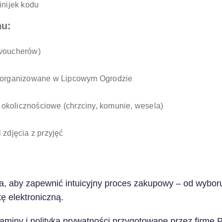
inijek kodu
nu:
(voucherów)
a organizowane w Lipcowym Ogrodzie
 okolicznościowe (chrzciny, komunie, wesela)
 zdjęcia z przyjęć
a, aby zapewnić intuicyjny proces zakupowy – od wybor
kę elektroniczną.
laminy i polityka prywatności przygotowane przez firm