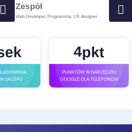
Zespół
Web Developer, Programista, UX designer
4
sek
pkt
 ŁADOWANIA
PUNKTÓW W NARZĘDZIU
N SKLEPU
GOOGLE DLA TELEFONÓW