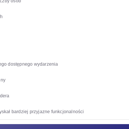
iczby osób
ch
dnego dostępnego wydarzenia
ony
idera
yskał bardziej przyjazne funkcjonalności