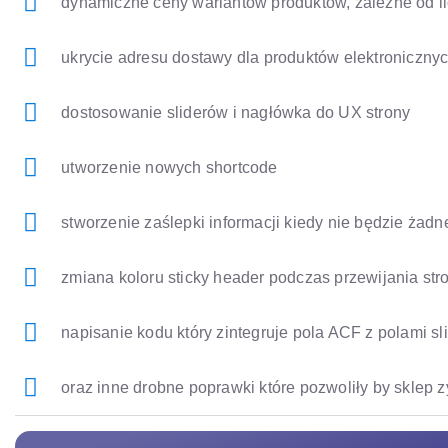
dynamiczne ceny wariantów produktów, zależne od l
ukrycie adresu dostawy dla produktów elektroniczny
dostosowanie sliderów i nagłówka do UX strony
utworzenie nowych shortcode
stworzenie zaślepki informacji kiedy nie będzie ża
zmiana koloru sticky header podczas przewijania str
napisanie kodu który zintegruje pola ACF z polami sl
oraz inne drobne poprawki które pozwoliły by sklep z